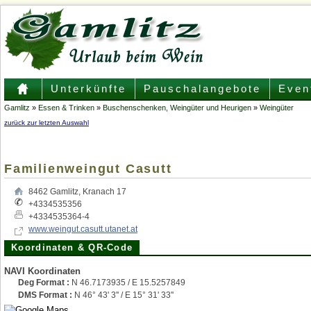
Unterkünfte
Pauschalangebote
Even
Gamlitz
»
Essen & Trinken
»
Buschenschenken, Weingüter und Heurigen
»
Weingüter
zurück zur letzten Auswahl
Familienweingut Casutt
8462
Gamlitz
,
Kranach 17
+4334535356
+4334535364-4
www.weingut.casutt.utanet.at
Koordinaten & QR-Code
NAVI Koordinaten
Deg Format :
N
46.7173935
/ E
15.5257849
DMS Format :
N 46° 43' 3'' / E 15° 31' 33''