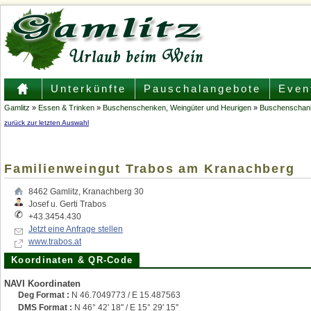
Unterkünfte
Pauschalangebote
Even
Gamlitz
»
Essen & Trinken
»
Buschenschenken, Weingüter und Heurigen
»
Buschenschan
zurück zur letzten Auswahl
Familienweingut Trabos am Kranachberg
8462
Gamlitz
,
Kranachberg 30
Josef u. Gerti Trabos
+43.3454.430
Jetzt eine Anfrage stellen
www.trabos.at
Koordinaten & QR-Code
NAVI Koordinaten
Deg Format :
N
46.7049773
/ E
15.487563
DMS Format :
N 46° 42' 18'' / E 15° 29' 15''