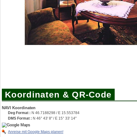
Koordinaten & QR-Code
NAVI Koordinaten
Deg Format :
N
46.7188298
/ E
15.553784
DMS Format :
N 46° 43' 8'' / E 15° 33' 14''
Anreise mit Google Maps planen!