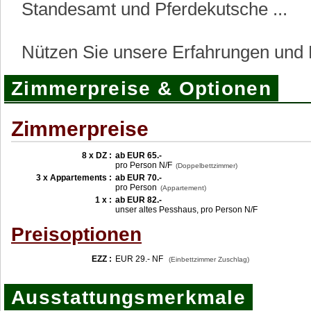
Standesamt und Pferdekutsche ...
Nützen Sie unsere Erfahrungen und K
Zimmerpreise & Optionen
Zimmerpreise
8 x DZ :
ab EUR 65.-
pro Person N/F
(Doppelbettzimmer)
3 x Appartements :
ab EUR 70.-
pro Person
(Appartement)
1 x :
ab EUR 82.-
unser altes Pesshaus, pro Person N/F
Preisoptionen
EZZ :
EUR 29.- NF
(Einbettzimmer Zuschlag)
Ausstattungsmerkmale