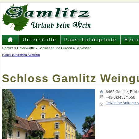
Unterkünfte
Pauschalangebote
Even
Gamlitz
»
Unterkünfte
»
Schlösser und Burgen
»
Schlösser
zurück zur letzten Auswahl
Schloss Gamlitz Weingu
8462
Gamlitz
,
Eckb
+43(0)3453/4550
Jetzt eine Anfrage s