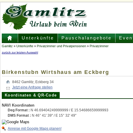
Unterkünfte
Pauschalangebote
Even
Gamlitz
»
Unterkünfte
»
Privatzimmer und Privatpensionen
»
Privatzimmer
zurück zur letzten Auswahl
Birkenstubn Wirtshaus am Eckberg
8462
Gamlitz
,
Eckberg 34
Jetzt eine Anfrage stellen
Koordinaten & QR-Code
NAVI Koordinaten
Deg Format :
N
46.69404249999999
/ E
15.54686659999993
DMS Format :
N 46° 41' 39'' / E 15° 32' 49''
Anreise mit Google Maps planen!