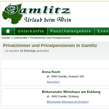
Unterkünfte
Pauschalangebote
Even
Gamlitz
»
Unterkünfte
»
Privatzimmer und Privatpensionen
Privatzimmer und Privatpensionen in Gamlitz
es wurden
16 Einträge
gefunden
Anna Koch
8462
Gamlitz
,
Kranach 109
Anna Koch
Birkenstubn Wirtshaus am Eckberg
8462
Gamlitz
,
Eckberg
Birkenstubn Wirtshaus am Eckberg