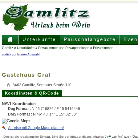
Unterkünfte
Pauschalangebote
Even
Gamlitz
»
Unterkünfte
»
Privatzimmer und Privatpensionen
»
Privatzimmer
zurück zur letzten Auswahl
Gästehaus Graf
8462
Gamlitz
,
Sernauer Straße 110
Koordinaten & QR-Code
NAVI Koordinaten
Deg Format :
N
46.716826
/ E
15.5416449
DMS Format :
N 46° 43' 1'' / E 15° 32' 30''
Anreise mit Google Maps planen!
zur Anfrage - D
Dies ist ein redaktioneller Eintrag. Sind Sie der Inhaber dieses Inhaltes ?